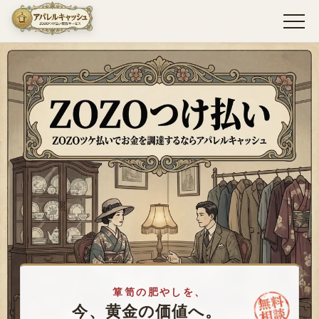
お取引の流れ
信頼の証
お客様への誓い
よくある問答
箪笥の肥やしを、
今、黄金の価値へ。