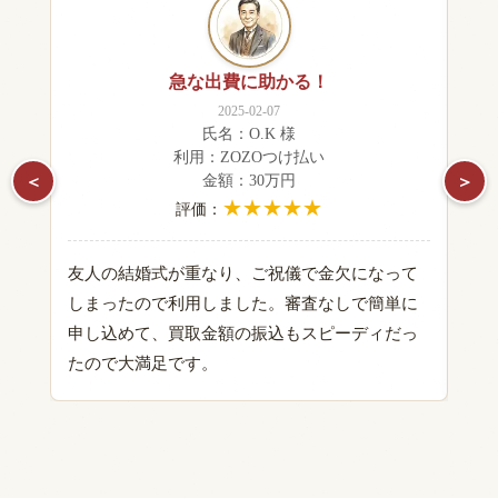
急な出費に助かる！
2025-02-07
氏名：O.K 様
利用：ZOZOつけ払い
＜
＞
金額：30万円
★★★★★
評価：
友人の結婚式が重なり、ご祝儀で金欠になって
初
しまったので利用しました。審査なしで簡単に
取
申し込めて、買取金額の振込もスピーディだっ
な
たので大満足です。