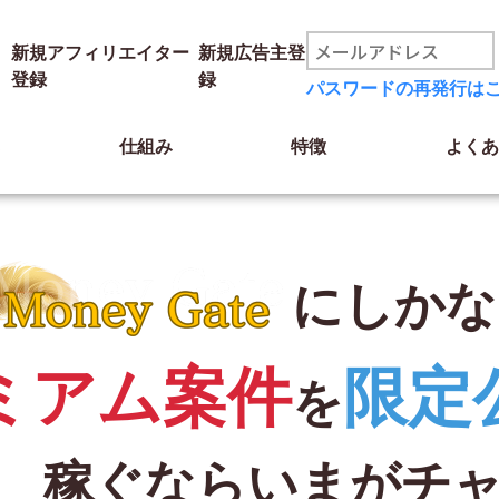
らいまがチャンス！
新規アフィリエイター
新規広告主登
登録
録
パスワードの再発行は
み
仕組み
特徴
よくあ
にしかな
ミアム案件
限定
を
稼ぐなら
いまがチ