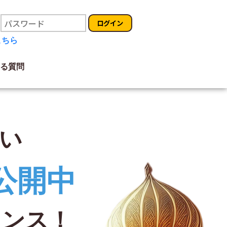
ログイン
こちら
る質問
い
公開中
ャンス！